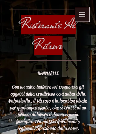
Ristorante
Al
Ritrovo
BENVENUTI
Con un salto indietro nel tempo tra gli
oggetti della tradizione contadina della
Valpolicella, il Ritrovo è la location ideale
per qualunque evento, che si tratti di un
pranzo di lavoro o di una cena in
famiglia, tra piatti tipici locali e
regionali. Spaziando dalla carne