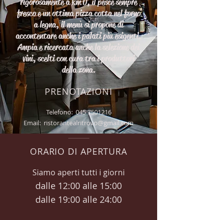
rigorosamente a km 0, il pesce sempre
fresco e un ottima pizza cotta nel forno
a legna, il menù si propone di
accontentare anche i palati più esigenti.
Ampia e ricercata anche la selezione dei
vini, scelti con cura tra i produttori
della zona.
PRENOTAZIONI
Telefono:
045 7501216
Email: ristorantealritrovo@gmail.com
ORARIO DI APERTURA
Siamo aperti tutti i giorni
dalle 12:00 alle 15:00
dalle 19:00 alle 24:00